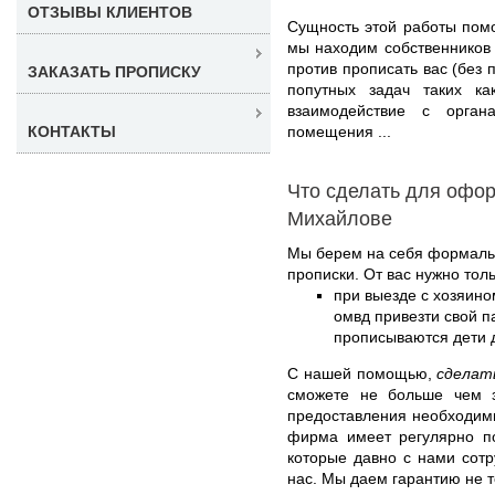
ОТЗЫВЫ КЛИЕНТОВ
Сущность этой работы помо
мы находим собственников
против прописать вас (без 
ЗАКАЗАТЬ ПРОПИСКУ
попутных задач таких ка
взаимодействие с орга
помещения ...
КОНТАКТЫ
Что сделать для офор
Михайлове
Мы берем на себя формал
прописки. От вас нужно толь
при выезде с хозяино
омвд привезти свой п
прописываются дети д
С нашей помощью,
сделат
сможете не больше чем 
предоставления необходим
фирма имеет регулярно по
которые давно с нами сот
нас. Мы даем гарантию не т